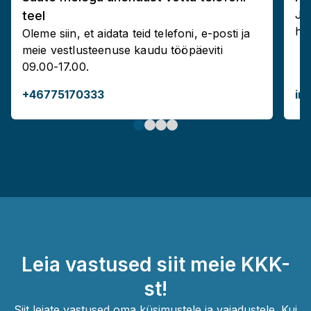
Jä
teel
hel
Oleme siin, et aidata teid telefoni, e-posti ja
meie vestlusteenuse kaudu tööpäeviti
09.00-17.00.
+46775170333
in
Leia vastused siit meie KKK-
st!
Siit leiate vastused oma küsimustele ja vajadustele. Kui