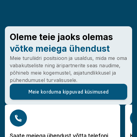
Lithuanian
Hungarian
Maltese
tonian
Dutch
Oleme teie jaoks olemas
Polish
võtke meiega ühendust
Portuguese
Romanian
Meie turuliidri positsioon ja usaldus, mida me oma
vabakutseliste ning äripartnerite seas naudime,
Slovak
põhineb meie kogemustel, asjatundlikkusel ja
Slovenian
pühendumusel turvalisusele.
Finnish
Meie korduma kippuvad küsimused
Saate meiega ühendust võtta telefoni
Ka