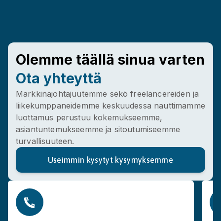
Lithuanian
Hungarian
innish
Maltese
Dutch
Olemme täällä sinua varten
Polish
Ota yhteyttä
Portuguese
Romanian
Markkinajohtajuutemme sekö freelancereiden ja
liikekumppaneidemme keskuudessa nauttimamme
Slovak
luottamus perustuu kokemukseemme,
Slovenian
asiantuntemukseemme ja sitoutumiseemme
Finnish
turvallisuuteen.
Useimmin kysytyt kysymyksemme