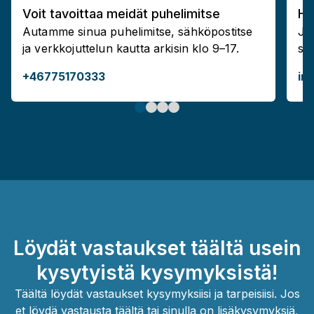
Voit tavoittaa meidät puhelimitse
Ha
Autamme sinua puhelimitse, sähköpostitse
Jät
ja verkkojuttelun kautta arkisin klo 9–17.
soi
+46775170333
in
Löydät vastaukset täältä usein
kysytyistä kysymyksistä!
Täältä löydät vastaukset kysymyksiisi ja tarpeisiisi. Jos
et löydä vastausta täältä tai sinulla on lisäkysymyksiä,